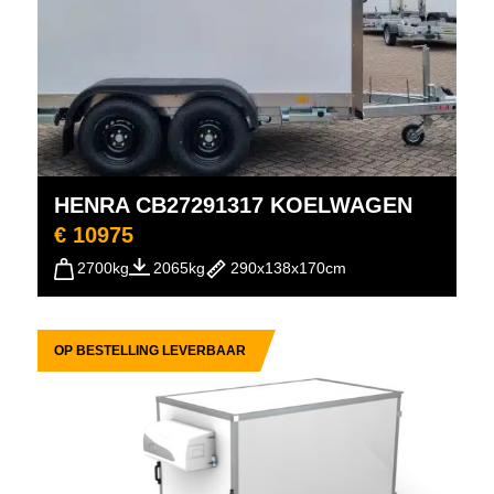
HENRA CB27291317 KOELWAGEN
€ 10975
2700kg
2065kg
290x138x170cm
OP BESTELLING LEVERBAAR