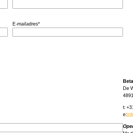
E-mailadres
*
Beta
De W
4891
t: +
e:
in
Open