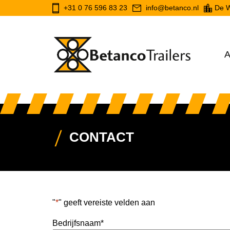
+31 0 76 596 83 23
info@betanco.nl
De W
A
CONTACT
"
*
" geeft vereiste velden aan
Bedrijfsnaam
*