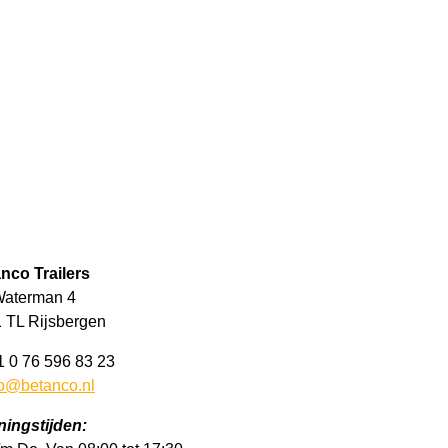
nco Trailers
aterman 4
 TL Rijsbergen
31 0 76 596 83 23
fo@betanco.nl
ingstijden: