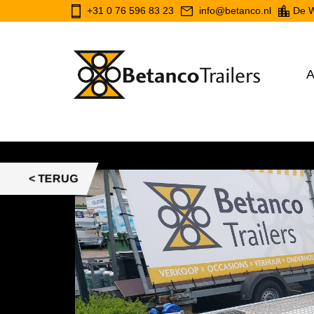
+31 0 76 596 83 23
info@betanco.nl
De W
A
< TERUG