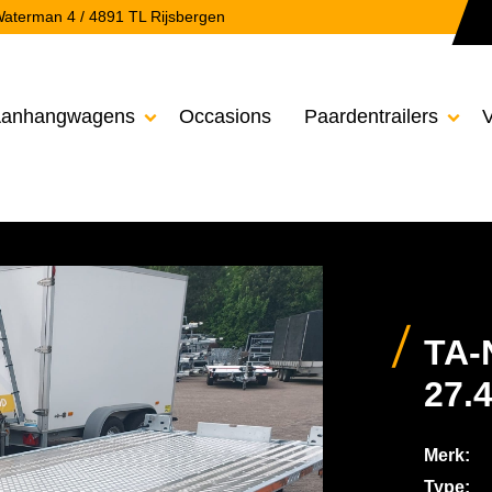
aterman 4 / 4891 TL Rijsbergen
anhangwagens
Occasions
Paardentrailers
V


TA-
27.
Merk:
Type: