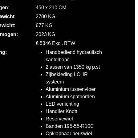
gen:
450 x 210 CM
gewicht
2700 KG
ewicht:
677 KG
rmogen:
2023 KG
€ 5346 Excl. BTW
ng:
Handbediend hydraulisch
kantelbaar
2 assen van 1350 kg p.st
Zijbekleding LOHR
systeem
Aluminium tussenvloer
Aluminium spatborden
LED verlichting
Handlier Knott
Reservewiel
Banden 195-55-R10C
Opklapbaar neuswiel