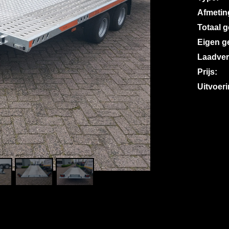
Afmetin
Totaal 
Eigen g
Laadve
Prijs:
Uitvoeri