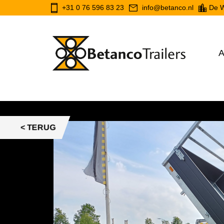
+31 0 76 596 83 23
info@betanco.nl
De W
A
< TERUG