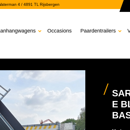
aterman 4 / 4891 TL Rijsbergen
anhangwagens
Occasions
Paardentrailers
V


SAR
E B
BAS