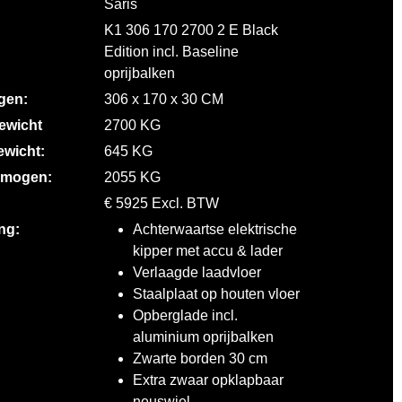
Saris
K1 306 170 2700 2 E Black
Edition incl. Baseline
oprijbalken
gen:
306 x 170 x 30 CM
gewicht
2700 KG
ewicht:
645 KG
rmogen:
2055 KG
€ 5925 Excl. BTW
ng:
Achterwaartse elektrische
kipper met accu & lader
Verlaagde laadvloer
Staalplaat op houten vloer
Opberglade incl.
aluminium oprijbalken
Zwarte borden 30 cm
Extra zwaar opklapbaar
neuswiel