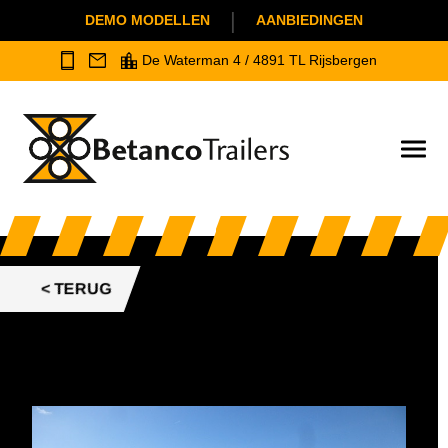
|
DEMO MODELLEN
AANBIEDINGEN
De Waterman 4 / 4891 TL Rijsbergen
< TERUG