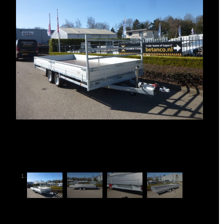
1
/
4