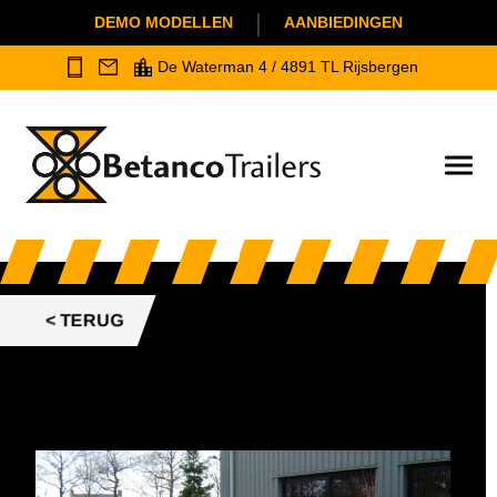
|
DEMO MODELLEN
AANBIEDINGEN
De Waterman 4 / 4891 TL Rijsbergen
< TERUG