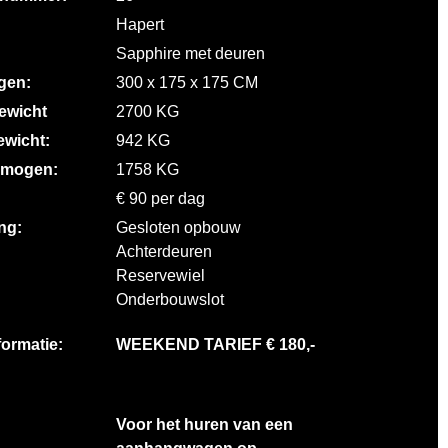
Hapert
Sapphire met deuren
gen:
300 x 175 x 175 CM
gewicht
2700 KG
ewicht:
942 KG
rmogen:
1758 KG
€ 90 per dag
ng:
Gesloten opbouw
Achterdeuren
Reservewiel
Onderbouwslot
formatie:
WEEKEND TARIEF € 180,-
Voor het huren van een