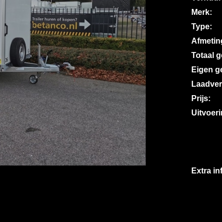
Merk:
Type:
Afmetin
Totaal 
Eigen g
Laadve
Prijs:
Uitvoeri
Extra in