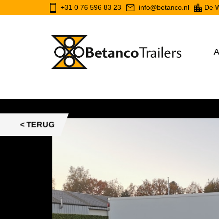
+31 0 76 596 83 23
info@betanco.nl
De W
A
< TERUG