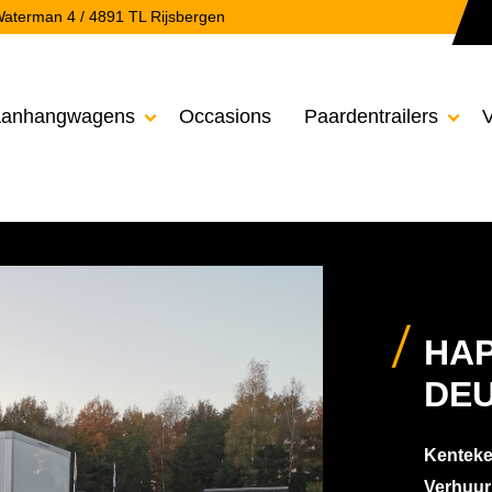
aterman 4 / 4891 TL Rijsbergen
anhangwagens
Occasions
Paardentrailers
V


HAP
DE
Kenteke
Verhuu