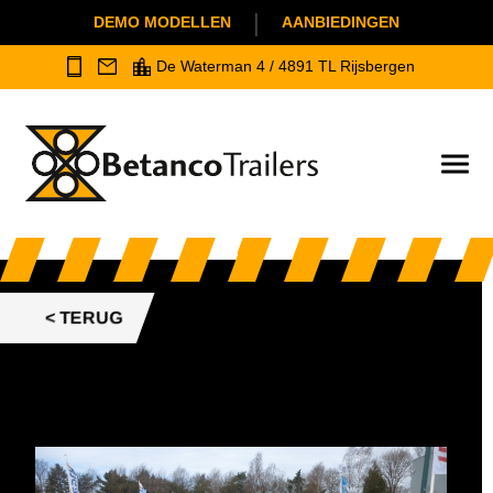
|
DEMO MODELLEN
AANBIEDINGEN
De Waterman 4 / 4891 TL Rijsbergen
< TERUG