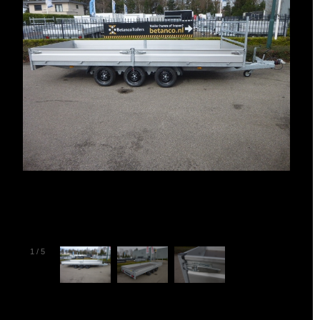
1
/
5