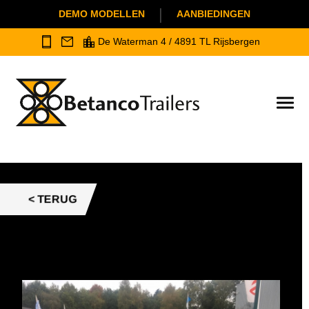
|
DEMO MODELLEN
AANBIEDINGEN
De Waterman 4 / 4891 TL Rijsbergen
< TERUG