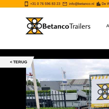
+31 0 76 596 83 23
info@betanco.nl
De W
A
< TERUG