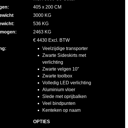
gen:
405 x 200 CM
gewicht
3000 KG
ewicht:
536 KG
rmogen:
2463 KG
€ 4430 Excl. BTW
ng:
Veelzijdige transporter
Zwarte Sideskirts met
verlichting
Zwarte velgen 10″
Zwarte toolbox
Volledig LED verlichting
Aluminium vloer
Slede met oprijbalken
Veel bindpunten
Kenteken op naam
OPTIES