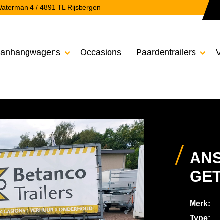
aterman 4 / 4891 TL Rijsbergen
anhangwagens
Occasions
Paardentrailers
V


ANS
GE
Merk:
Type: