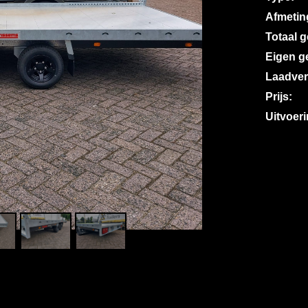
Afmetin
Totaal 
Eigen g
Laadve
Prijs:
Uitvoeri